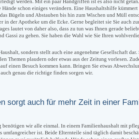
digt werden. Mit ein paar Handgriffen ist es also nicht getan.
 Hände schon einiges verändern. Eine Haushaltshilfe kümmert 
r das Bügeln und Abstauben bis hin zum Wischen und Müll ent
 in der Apotheke um die Ecke. Gerne begleitet sie Sie auch zu
es lautet von daher also, dass zu tun was Ihnen gerade beliebt
nd Gassi zu gehen. Sie haben die Wahl wie Sie Ihren wohlverdi
 Haushalt, sondern stellt auch eine angenehme Gesellschaft dar
uellen Themen plaudern oder etwas aus der Zeitung vorlesen. Zu
ft auf einen Besuch kommen kann. Bringen Sie etwas Abwechslun
 auch genau die richtige finden sorgen wir.
 sorgt auch für mehr Zeit in einer Fami
 benötigen wir alle einmal. In einem Familienhaushalt mit pfle
umfangreicher ist. Beide Elternteile sind täglich damit beschäf