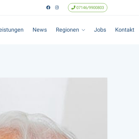
07146/9900803
eistungen
News
Regionen
Jobs
Kontakt