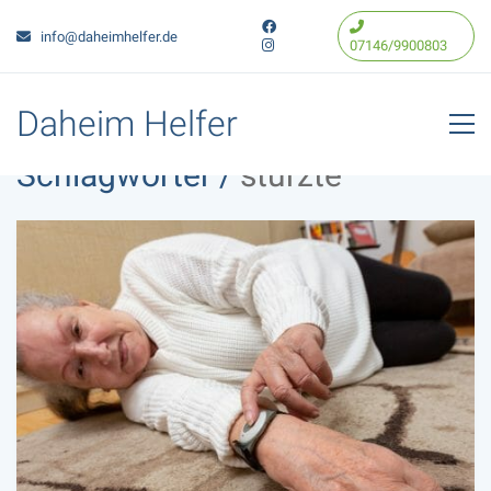
info@daheimhelfer.de
07146/9900803
Daheim Helfer
Schlagwörter /
stürzte